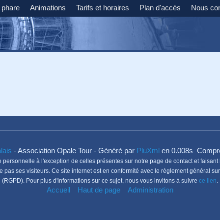
e phare
Animations
Tarifs et horaires
Plan d'accès
Nous con
lais
- Association Opale Tour - Généré par
PluXml
en 0.008s Compre
 personnelle à l'exception de celles présentes sur notre page de contact et faisant l
ace pas ses visiteurs. Ce site internet est en conformité avec le règlement général 
(RGPD). Pour plus d'informations sur ce sujet, nous vous invitons à suivre
ce lien
.
Accueil
Haut de page
Administration